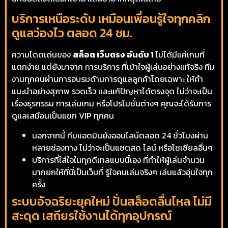
บริการเหนือระดับ เหมือนเพื่อนรู้ใจทุกคลิก
ดูแลว่องไว ตลอด 24 ชม.
ความโดดเด่นของ
สล็อต เว็บตรง อันดับ 1
ไม่ได้มีแค่เกมที่
แตกง่าย แต่ยังมาจาก การบริการ ที่เข้าใจผู้เล่นอย่างแท้จริง ทีม
งานทุกคนผ่านการอบรมด้านการดูแลลูกค้าโดยเฉพาะ ให้คำ
แนะนำอย่างสุภาพ รวดเร็ว และแก้ปัญหาได้ตรงจุด ไม่ว่าจะเป็น
เรื่องธุรกรรม การเล่นเกม หรือโปรโมชั่นต่างๆ คุณจะได้รับการ
ดูแลเสมือนเป็นแขก VIP ทุกคน
นอกจากนี้ ทีมแอดมินยังออนไลน์ตลอด 24 ชั่วโมงผ่าน
หลายช่องทาง ไม่ว่าจะเป็นแชตสด ไลน์ หรือโซเชียลอื่นๆ
บริการที่ใส่ใจในทุกดีเทลแบบนี้เอง ที่ทำให้ผู้เล่นจำนวน
มากยกให้ที่นี่เป็นเว็บที่ รู้ใจคนเล่นจริงๆ เล่นแล้วอุ่นใจทุก
ครั้ง
ระบบอัจฉริยะยุคใหม่ ปั่นสล็อตลื่นไหล ไม่มี
สะดุด เสถียรใช้งานได้ทุกอุปกรณ์