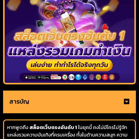
สารบัญ
หากพูดถึง
สล็อตเว็บตรงอันดับ 1
ในยุคนี้ คงไม่มีใครไม่รู้จัก
แหล่งรวมความบันเทิงที่ครบเครื่อง ทั้งในด้านความสนุก ความ