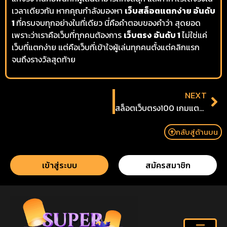
เวลาเดียวกัน หากคุณกำลังมองหา
เว็บสล็อตแตกง่าย อันดับ
1
ที่ครบจบทุกอย่างในที่เดียว นี่คือคำตอบของคำว่า สุดยอด
เพราะว่าเราคือเว็บที่ทุกคนต้องการ
เว็บตรง อันดับ 1
ไม่ใช่แค่
เว็บที่แตกง่าย แต่คือเว็บที่เข้าใจผู้เล่นทุกคนตั้งแต่คลิกแรก
จนถึงรางวัลสุดท้าย
NEXT
สล็อตเว็บตรง100 เกมแตกง่ายทุกเกม ระบบทันสมัย ฝากถอน ได้ 24 ชม.
กลับสู่ด้านบน
เข้าสู่ระบบ
สมัครสมาชิก